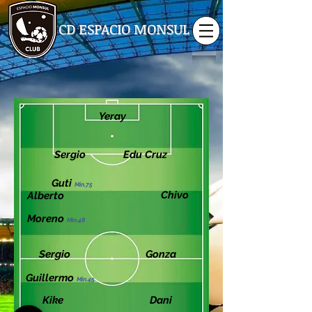
CD ESPACIO MONSUL
Yeray
Sergio
Edu Cruz
Guti
Min.75
Chivo
Alberto
Moreno
Min.48
Sergio
Gonza
Guillermo
Min.45
Kike
Dani