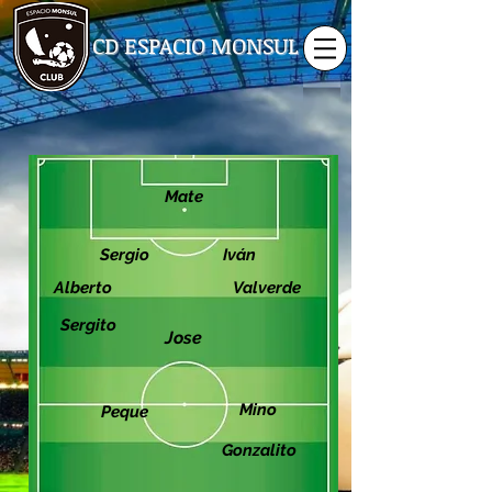
CD ESPACIO MONSUL
Mate
Sergio
Iván
Alberto
Valverde
Sergito
Jose
Mino
Peque
Gonzalito