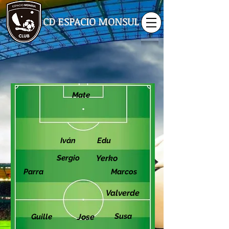
CD ESPACIO MONSUL
Mate
Iván
Edu
Sergio
Yerko
Parra
Marcos
Valverde
Susa
Guille
Jose