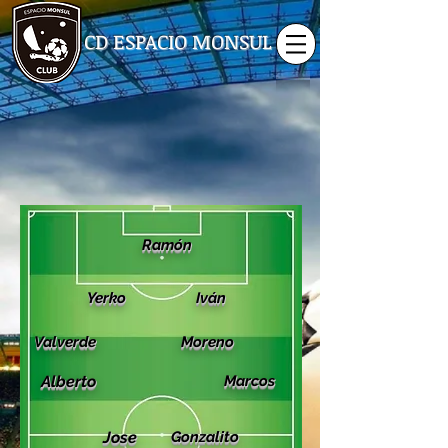
CD ESPACIO MONSUL
Ramón
Yerko
Iván
Valverde
Moreno
Alberto
Marcos
Jose
Gonzalito